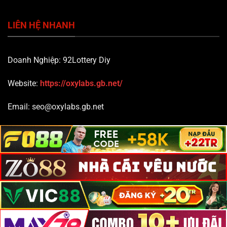
LIÊN HỆ NHANH
Doanh Nghiệp: 92Lottery Diy
Website:
https://oxylabs.gb.net/
Email:
seo@oxylabs.gb.net
Hotline:
090 696 15 68
Địa Chỉ:
4 Bà Hom, Phường 14, Quận 6, Hồ Chí Minh, Việt
Nam
Copyright 2026 ©
oxylabs.gb.net