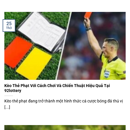
25
Th3
Kèo Thẻ Phạt Với Cách Chơi Và Chiến Thuật Hiệu Quả Tại
92lottery
Kèo thẻ phạt đang trở thành một hình thức cá cược bóng đá thú vị
[...]