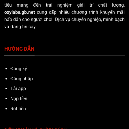
tiêu mang đến trải nghiệm giải trí chất lượng,
oxylabs.gb.net
cung cấp nhiều chương trình khuyến mãi
hấp dẫn cho người chơi. Dịch vụ chuyên nghiệp, minh bạch
và đáng tin cậy.
HƯỚNG DẪN
Đăng ký
Đăng nhập
Tải app
Nạp tiền
Rút tiền