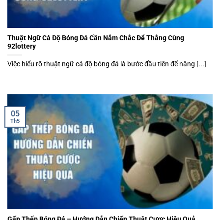
Thuật Ngữ Cá Độ Bóng Đá Cần Nắm Chắc Để Thắng Cùng
92lottery
Việc hiểu rõ thuật ngữ cá độ bóng đá là bước đầu tiên để nâng [...]
05
Th5
Gấp Thếp Bóng Đá – Hướng Dẫn Chiến Thuật Cược Hiệu Quả