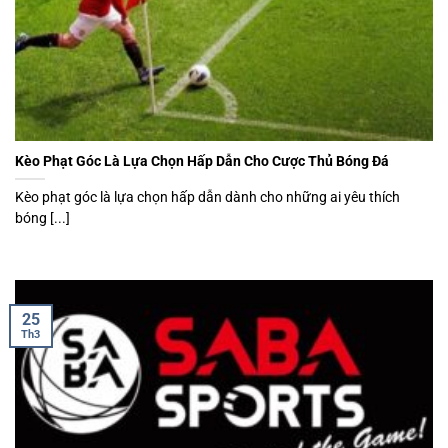
Kèo Phạt Góc Là Lựa Chọn Hấp Dẫn Cho Cược Thủ Bóng Đá
Kèo phạt góc là lựa chọn hấp dẫn dành cho những ai yêu thích
bóng [...]
25
Th3