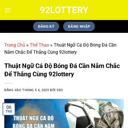
Bỏ
92LOTTERY
qua
nội
dung
ĐĂNG KÝ
ĐĂNG NHẬP
Trang Chủ
»
Thể Thao
»
Thuật Ngữ Cá Độ Bóng Đá Cần
Nắm Chắc Để Thắng Cùng 92lottery
Thuật Ngữ Cá Độ Bóng Đá Cần Nắm Chắc
Để Thắng Cùng 92lottery
ĐĂNG VÀO
THÁNG 5 6, 2025
BỞI
SEO
06
Th5