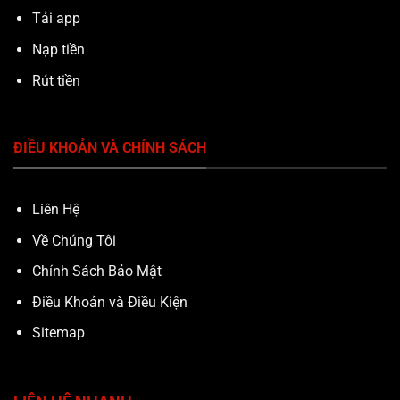
Tải app
Nạp tiền
Rút tiền
ĐIỀU KHOẢN VÀ CHÍNH SÁCH
Liên Hệ
Về Chúng Tôi
Chính Sách Bảo Mật
Điều Khoản và Điều Kiện
Sitemap