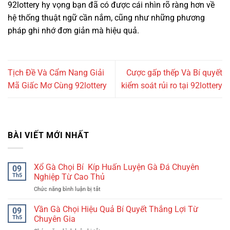
92lottery hy vọng bạn đã có được cái nhìn rõ ràng hơn về
hệ thống thuật ngữ cần nắm, cũng như những phương
pháp ghi nhớ đơn giản mà hiệu quả.
Tịch Đề Và Cẩm Nang Giải
Cược gấp thếp Và Bí quyết
Mã Giấc Mơ Cùng 92lottery
kiểm soát rủi ro tại 92lottery
BÀI VIẾT MỚI NHẤT
Xổ Gà Chọi Bí Kíp Huấn Luyện Gà Đá Chuyên
09
Th5
Nghiệp Từ Cao Thủ
ở
Chức năng bình luận bị tắt
Xổ
Gà
Vần Gà Chọi Hiệu Quả Bí Quyết Thắng Lợi Từ
09
Chọi
Th5
Chuyên Gia
Bí