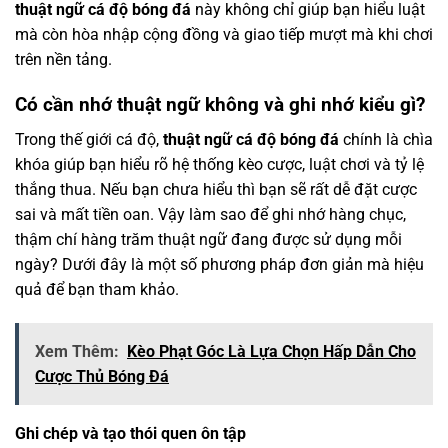
thuật ngữ cá độ bóng đá
này không chỉ giúp bạn hiểu luật
mà còn hòa nhập cộng đồng và giao tiếp mượt mà khi chơi
trên nền tảng.
Có cần nhớ thuật ngữ không và ghi nhớ kiểu gì?
Trong thế giới cá độ,
thuật ngữ cá độ bóng đá
chính là chìa
khóa giúp bạn hiểu rõ hệ thống kèo cược, luật chơi và tỷ lệ
thắng thua. Nếu bạn chưa hiểu thì bạn sẽ rất dễ đặt cược
sai và mất tiền oan. Vậy làm sao để ghi nhớ hàng chục,
thậm chí hàng trăm thuật ngữ đang được sử dụng mỗi
ngày? Dưới đây là một số phương pháp đơn giản mà hiệu
quả để bạn tham khảo.
Xem Thêm:
Kèo Phạt Góc Là Lựa Chọn Hấp Dẫn Cho
Cược Thủ Bóng Đá
Ghi chép và tạo thói quen ôn tập