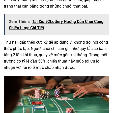
trạng thái cân bằng trong những chuỗi thất bại.
Xem Thêm:
Tài Xỉu 92Lottery Hướng Dẫn Chơi Cùng
Chiến Lược Chi Tiết
Thứ hai, gấp thếp cực kỳ dễ áp dụng vì không đòi hỏi công
thức phức tạp. Người chơi chỉ cần ghi nhớ quy tắc cơ bản:
tăng 2 lần khi thua, quay về mức gốc khi thắng. Trong môi
trường có tỷ lệ gần 50%, chiến thuật này giúp tối ưu lợi
nhuận với rủi ro ở mức chấp nhận được.