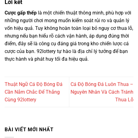
Lời kết
Cược gấp thếp
là một chiến thuật thông minh, phù hợp với
những người chơi mong muốn kiểm soát rủi ro và quản lý
vốn hiệu quả. Tuy không hoàn toàn loại bỏ nguy cơ thua lỗ,
nhưng nếu bạn hiểu rõ cách vận hành, áp dụng đúng thời
điểm, đây sẽ là công cụ đáng giá trong kho chiến lược cá
cược của bạn. 92lottery tự hào là địa chỉ lý tưởng để bạn
thực hành và phát huy tối đa hiệu quả.
Thuật Ngữ Cá Độ Bóng Đá
Cá Độ Bóng Đá Luôn Thua –
Cần Nắm Chắc Để Thắng
Nguyên Nhân Và Cách Tránh
Cùng 92lottery
Thua Lỗ
BÀI VIẾT MỚI NHẤT