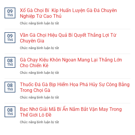
Xổ Gà Chọi Bí Kíp Huấn Luyện Gà Đá Chuyên
09
Th5
Nghiệp Từ Cao Thủ
ở
Chức năng bình luận bị tắt
Xổ
Gà
Vần Gà Chọi Hiệu Quả Bí Quyết Thắng Lợi Từ
09
Chọi
Th5
Chuyên Gia
Bí
ở
Chức năng bình luận bị tắt
Kíp
Vần
Huấn
Gà
Gà Chạy Kiệu Khôn Ngoan Mang Lại Thắng Lớn
Luyện
08
Chọi
Gà
Th5
Cho Chiến Kê
Hiệu
Đá
ở
Chức năng bình luận bị tắt
Quả
Chuyên
Gà
Bí
Nghiệp
Chạy
Thuốc Đá Gà Bịp Hiểm Họa Phá Hủy Sự Công Bằng
Quyết
08
Từ
Kiệu
Thắng
Th5
Trong Chọi Gà
Cao
Khôn
Lợi
Thủ
ở
Chức năng bình luận bị tắt
Ngoan
Từ
Thuốc
Mang
Chuyên
Đá
Bạc Nhớ Giải Mã Bí Ẩn Nắm Bắt Vận May Trong
Lại
08
Gia
Gà
Thắng
Th5
Thế Giới Lô Đề
Bịp
Lớn
ở
Chức năng bình luận bị tắt
Hiểm
Cho
Bạc
Họa
Chiến
Nhớ
Phá
Kê