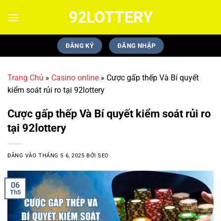
Bỏ
92LOTTERY
qua
nội
dung
ĐĂNG KÝ
ĐĂNG NHẬP
Trang Chủ
»
Casino online
»
Cược gấp thếp Và Bí quyết
kiểm soát rủi ro tại 92lottery
Cược gấp thếp Và Bí quyết kiểm soát rủi ro
tại 92lottery
ĐĂNG VÀO
THÁNG 5 6, 2025
BỞI
SEO
06
Th5