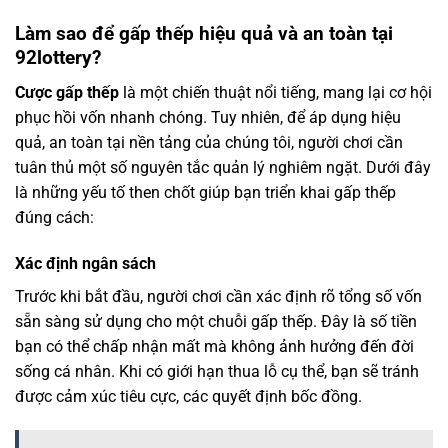
Làm sao để gấp thếp hiệu quả và an toàn tại
92lottery?
Cược gấp thếp
là một chiến thuật nổi tiếng, mang lại cơ hội
phục hồi vốn nhanh chóng. Tuy nhiên, để áp dụng hiệu
quả, an toàn tại nền tảng của chúng tôi, người chơi cần
tuân thủ một số nguyên tắc quản lý nghiêm ngặt. Dưới đây
là những yếu tố then chốt giúp bạn triển khai gấp thếp
đúng cách:
Xác định ngân sách
Trước khi bắt đầu, người chơi cần xác định rõ tổng số vốn
sẵn sàng sử dụng cho một chuỗi gấp thếp. Đây là số tiền
bạn có thể chấp nhận mất mà không ảnh hưởng đến đời
sống cá nhân. Khi có giới hạn thua lỗ cụ thể, bạn sẽ tránh
được cảm xúc tiêu cực, các quyết định bốc đồng.