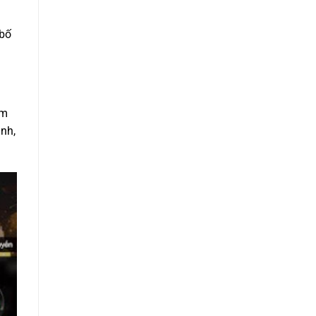
 bố
ệm
nh,