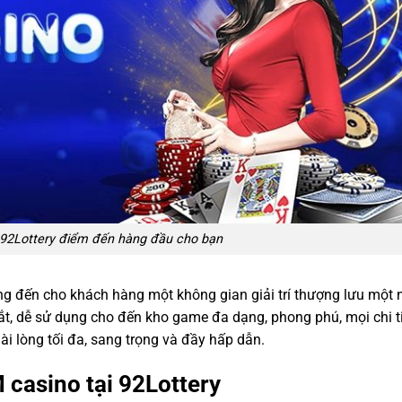
92Lottery điểm đến hàng đầu cho bạn
g đến cho khách hàng một không gian giải trí thượng lưu một 
ắt, dễ sử dụng cho đến kho game đa dạng, phong phú, mọi chi t
ài lòng tối đa, sang trọng và đầy hấp dẫn.
 casino tại 92Lottery