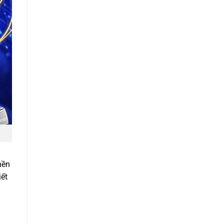
nền
iết