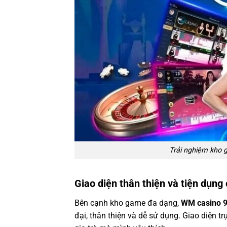
Trải nghiệm kho 
Giao diện thân thiện và tiện dụn
Bên cạnh kho game đa dạng,
WM casino 9
đại, thân thiện và dễ sử dụng. Giao diện t