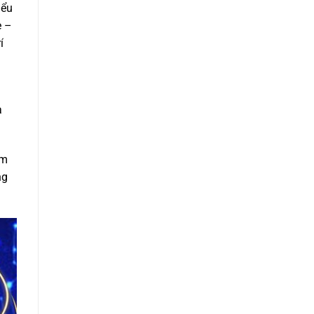
iểu
Nắm
Chọi
Bắt
Gà
e –
Vận
í
May
Trong
Thế
Giới
Lô
Đề
à
ệm
ng