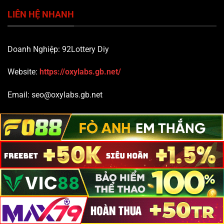
LIÊN HỆ NHANH
Doanh Nghiệp: 92Lottery Diy
Website:
https://oxylabs.gb.net/
Email:
seo@oxylabs.gb.net
Hotline:
090 696 15 68
Địa Chỉ:
4 Bà Hom, Phường 14, Quận 6, Hồ Chí Minh, Việt
Nam
Copyright 2026 ©
oxylabs.gb.net