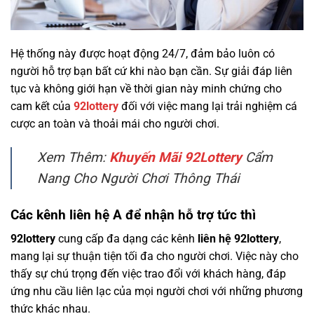
Hệ thống này được hoạt động 24/7, đảm bảo luôn có
người hỗ trợ bạn bất cứ khi nào bạn cần. Sự giải đáp liên
tục và không giới hạn về thời gian này minh chứng cho
cam kết của
92lottery
đối với việc mang lại trải nghiệm cá
cược an toàn và thoải mái cho người chơi.
Xem Thêm:
Khuyến Mãi 92Lottery
Cẩm
Nang Cho Người Chơi Thông Thái
Các kênh liên hệ A để nhận hỗ trợ tức thì
92lottery
cung cấp đa dạng các kênh
liên hệ 92lottery
,
mang lại sự thuận tiện tối đa cho người chơi. Việc này cho
thấy sự chú trọng đến việc trao đổi với khách hàng, đáp
ứng nhu cầu liên lạc của mọi người chơi với những phương
thức khác nhau.