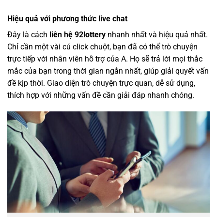
Hiệu quả với phương thức live chat
Đây là cách
liên hệ 92lottery
nhanh nhất và hiệu quả nhất.
Chỉ cần một vài cú click chuột, bạn đã có thể trò chuyện
trực tiếp với nhân viên hỗ trợ của A. Họ sẽ trả lời mọi thắc
mắc của bạn trong thời gian ngắn nhất, giúp giải quyết vấn
đề kịp thời. Giao diện trò chuyện trực quan, dễ sử dụng,
thích hợp với những vấn đề cần giải đáp nhanh chóng.