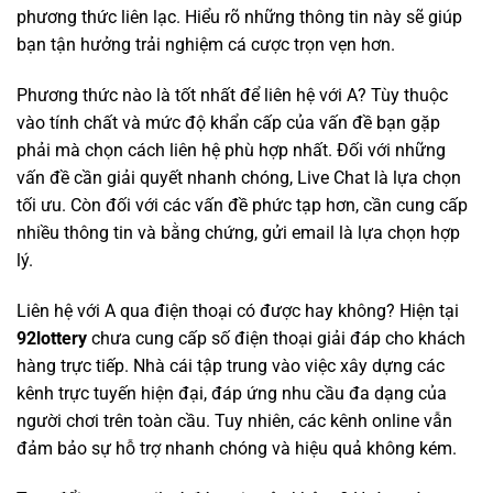
phương thức liên lạc. Hiểu rõ những thông tin này sẽ giúp
bạn tận hưởng trải nghiệm cá cược trọn vẹn hơn.
Phương thức nào là tốt nhất để liên hệ với A? Tùy thuộc
vào tính chất và mức độ khẩn cấp của vấn đề bạn gặp
phải mà chọn cách liên hệ phù hợp nhất. Đối với những
vấn đề cần giải quyết nhanh chóng, Live Chat là lựa chọn
tối ưu. Còn đối với các vấn đề phức tạp hơn, cần cung cấp
nhiều thông tin và bằng chứng, gửi email là lựa chọn hợp
lý.
Liên hệ với A qua điện thoại có được hay không? Hiện tại
92lottery
chưa cung cấp số điện thoại giải đáp cho khách
hàng trực tiếp. Nhà cái tập trung vào việc xây dựng các
kênh trực tuyến hiện đại, đáp ứng nhu cầu đa dạng của
người chơi trên toàn cầu. Tuy nhiên, các kênh online vẫn
đảm bảo sự hỗ trợ nhanh chóng và hiệu quả không kém.