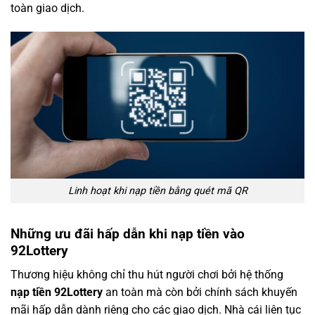
toàn giao dịch.
Linh hoạt khi nạp tiền bằng quét mã QR
Những ưu đãi hấp dẫn khi nạp tiền vào
92Lottery
Thương hiệu không chỉ thu hút người chơi bởi hệ thống
nạp tiền 92Lottery
an toàn mà còn bởi chính sách khuyến
mãi hấp dẫn dành riêng cho các giao dịch. Nhà cái liên tục