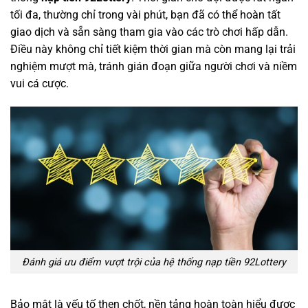
tối đa, thường chỉ trong vài phút, bạn đã có thể hoàn tất
giao dịch và sẵn sàng tham gia vào các trò chơi hấp dẫn.
Điều này không chỉ tiết kiệm thời gian mà còn mang lại trải
nghiệm mượt mà, tránh gián đoạn giữa người chơi và niềm
vui cá cược.
Đánh giá ưu điểm vượt trội của hệ thống nạp tiền 92Lottery
Bảo mật là yếu tố then chốt, nền tảng hoàn toàn hiểu được