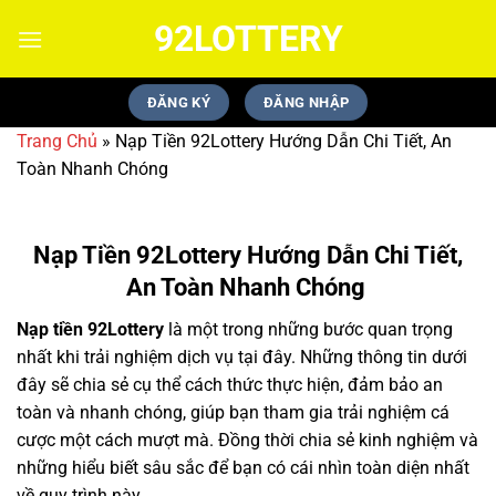
Bỏ
92LOTTERY
qua
nội
dung
ĐĂNG KÝ
ĐĂNG NHẬP
Trang Chủ
»
Nạp Tiền 92Lottery Hướng Dẫn Chi Tiết, An
Toàn Nhanh Chóng
Nạp Tiền 92Lottery Hướng Dẫn Chi Tiết,
An Toàn Nhanh Chóng
Nạp tiền 92Lottery
là một trong những bước quan trọng
nhất khi trải nghiệm dịch vụ tại đây. Những thông tin dưới
đây sẽ chia sẻ cụ thể cách thức thực hiện, đảm bảo an
toàn và nhanh chóng, giúp bạn tham gia trải nghiệm cá
cược một cách mượt mà. Đồng thời chia sẻ kinh nghiệm và
những hiểu biết sâu sắc để bạn có cái nhìn toàn diện nhất
về quy trình này.