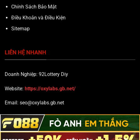
Chính Sách Bảo Mật
Điều Khoản và Điều Kiện
Sitemap
LIÊN HỆ NHANH
Doanh Nghiệp: 92Lottery Diy
Website:
https://oxylabs.gb.net/
Email:
seo@oxylabs.gb.net
Hotline:
090 696 15 68
Địa Chỉ:
4 Bà Hom, Phường 14, Quận 6, Hồ Chí Minh, Việt
Nam