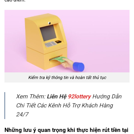
Kiểm tra kỹ thông tin và hoàn tất thủ tục
Xem Thêm:
Liên Hệ
92lottery
Hướng Dẫn
Chi Tiết Các Kênh Hỗ Trợ Khách Hàng
24/7
Những lưu ý quan trọng khi thực hiện rút tiền tại