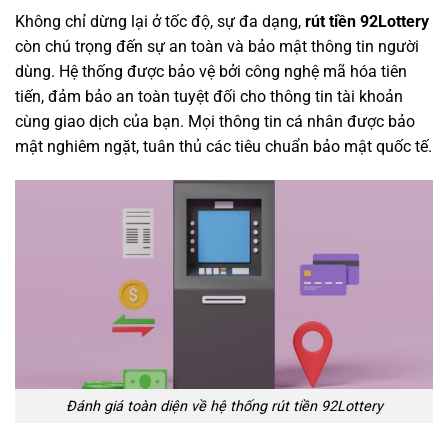
Không chỉ dừng lại ở tốc độ, sự đa dạng,
rút tiền 92Lottery
còn chú trọng đến sự an toàn và bảo mật thông tin người
dùng. Hệ thống được bảo vệ bởi công nghệ mã hóa tiên
tiến, đảm bảo an toàn tuyệt đối cho thông tin tài khoản
cùng giao dịch của bạn. Mọi thông tin cá nhân được bảo
mật nghiêm ngặt, tuân thủ các tiêu chuẩn bảo mật quốc tế.
Đánh giá toàn diện về hệ thống rút tiền 92Lottery