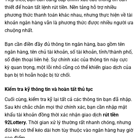
thiết để hoàn tất lệnh rút tiền. Nền tảng hỗ trợ nhiều
phương thức thanh toán khác nhau, nhưng thực hiện về tài
khoản ngân hàng vẫn là phương thức được nhiều người ưa
chuộng nhất.
Bạn cần điền đầy đủ thông tin ngân hàng, bao gồm tên
ngân hàng, tên chủ tài khoản, số tài khoản, tỉnh/thành phố,
số điện thoại liên hệ. Sự chính xác của thông tin này cực
kỳ quan trọng, một lỗi nhỏ cũng có thể khiến giao dịch của
bạn bị trì hoãn hoặc bị từ chối.
Kiểm tra kỹ thông tin và hoàn tất thủ tục
Cuối cùng, kiểm tra kỹ lại tất cả các thông tin bạn đã nhập.
Sau khi chắc chắn mọi thứ chính xác, bạn cần nhập mật
khẩu tài khoản đồng thời xác nhận giao dịch
rút tiền
92Lottery.
Thời gian xử lý thường rất nhanh chóng, nhưng
đôi khi có thể kéo dài hơn tùy thuộc vào ngân hàng hay giờ
cao điểm.