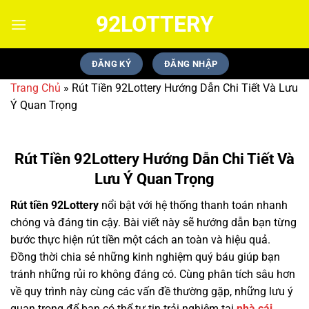
Bỏ
92LOTTERY
qua
nội
dung
ĐĂNG KÝ
ĐĂNG NHẬP
Trang Chủ
»
Rút Tiền 92Lottery Hướng Dẫn Chi Tiết Và Lưu
Ý Quan Trọng
Rút Tiền 92Lottery Hướng Dẫn Chi Tiết Và
Lưu Ý Quan Trọng
Rút tiền 92Lottery
nổi bật với hệ thống thanh toán nhanh
chóng và đáng tin cậy. Bài viết này sẽ hướng dẫn bạn từng
bước thực hiện rút tiền một cách an toàn và hiệu quả.
Đồng thời chia sẻ những kinh nghiệm quý báu giúp bạn
tránh những rủi ro không đáng có. Cùng phân tích sâu hơn
về quy trình này cùng các vấn đề thường gặp, những lưu ý
quan trọng để bạn có thể tự tin trải nghiệm tại
nhà cái