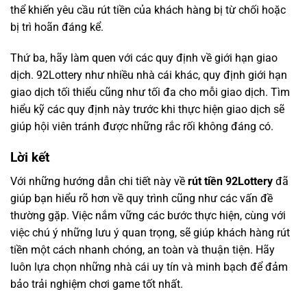
thể khiến yêu cầu rút tiền của khách hàng bị từ chối hoặc
bị trì hoãn đáng kể.
Thứ ba, hãy làm quen với các quy định về giới hạn giao
dịch. 92Lottery như nhiều nhà cái khác, quy định giới hạn
giao dịch tối thiểu cũng như tối đa cho mỗi giao dịch. Tìm
hiểu kỹ các quy định này trước khi thực hiện giao dịch sẽ
giúp hội viên tránh được những rắc rối không đáng có.
Lời kết
Với những hướng dẫn chi tiết này về
rút tiền 92Lottery
đã
giúp bạn hiểu rõ hơn về quy trình cũng như các vấn đề
thường gặp. Việc nắm vững các bước thực hiện, cùng với
việc chú ý những lưu ý quan trọng, sẽ giúp khách hàng rút
tiền một cách nhanh chóng, an toàn và thuận tiện. Hãy
luôn lựa chọn những nhà cái uy tín và minh bạch để đảm
bảo trải nghiệm chơi game tốt nhất.