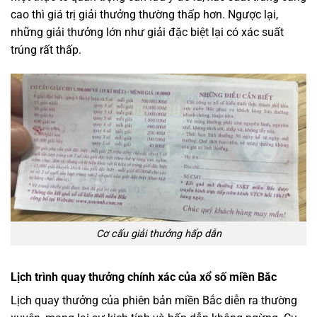
cao thì giá trị giải thưởng thường thấp hơn. Ngược lại,
những giải thưởng lớn như giải đặc biệt lại có xác suất
trúng rất thấp.
Cơ cấu giải thưởng hấp dẫn
Lịch trình quay thưởng chính xác của xổ số miền Bắc
Lịch quay thưởng của phiên bản miền Bắc diễn ra thường