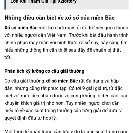
Lớn Khi Tham Gia Tại 92lottery
Những điều cần biết về xổ số của miền Bắc
Xổ số miền Bắc
một trò chơi may rủi đã trở nên quen thuộc
với nhiều người dân Việt Nam. Trước khi bắt đầu hành trình
chinh phục may mắn với hình thức xổ số này, hãy cùng tìm
hiểu những thông tin cần thiết sau đây để chuẩn bị thật
tốt.
Phân tích kỹ lưỡng cơ cấu giải thưởng
Cơ cấu giải thưởng
xổ số miền Bắc
rất đa dạng và hấp
dẫn, nhưng cũng rất phức tạp. Có tới 9 giải giá trị, từ đặc
biệt với mức tiền nhận được vô cùng khổng lồ đến các loại
khuyến khích giá trị nhỏ hơn. Tuy nhiên, người chơi cần
hiểu rõ về xác suất trúng thưởng của từng giải để đưa ra
quyết định đầu tư hợp lý.
Một thực tế quan trọng cần lưu ý đó là, xác suất trúng càng